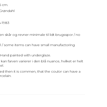
5 cm.
 Grøndahl
4-1983
den skår og revner minimale til lidt brugsspor / no
jl / some items can have small manufactoring
Hand painted with underglaze.
an farven varierer i den blå nuance, hvilket er helt
el.
ed then it is commen, that the coulor can have a
rcelain.