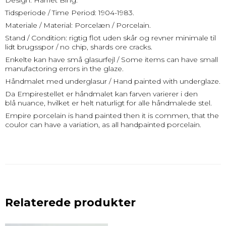
Design: Harriet Bing.
Tidsperiode / Time Period: 1904-1983.
Materiale / Material: Porcelæn / Porcelain.
Stand / Condition: rigtig flot uden skår og revner minimale til
lidt brugsspor / no chip, shards ore cracks.
Enkelte kan have små glasurfejl / Some items can have small
manufactoring errors in the glaze.
Håndmalet med underglasur / Hand painted with underglaze.
Da Empirestellet er håndmalet kan farven varierer i den
blå nuance, hvilket er helt naturligt for alle håndmalede stel.
Empire porcelain is hand painted then it is commen, that the
coulor can have a variation, as all handpainted porcelain.
Relaterede produkter