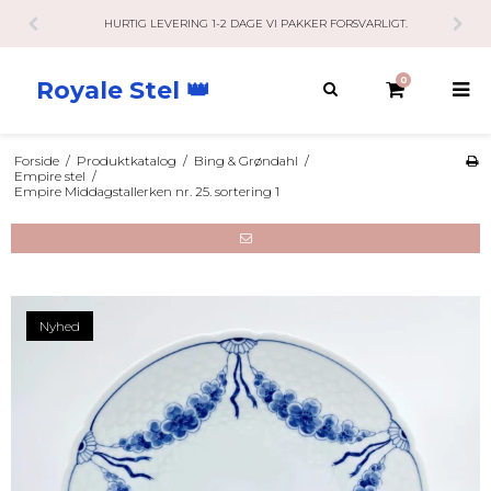
HURTIG LEVERING 1-2 DAGE VI PAKKER FORSVARLIGT.
KUN
0
Royale Stel 👑
Forside
/
Produktkatalog
/
Bing & Grøndahl
/
Empire stel
/
Empire Middagstallerken nr. 25. sortering 1
Nyhed