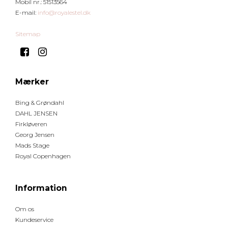
Mobil nr.
:
51513564
E-mail
:
info@royalestel.dk
Sitemap
Mærker
Bing & Grøndahl
DAHL JENSEN
Firkløveren
Georg Jensen
Mads Stage
Royal Copenhagen
Information
Om os
Kundeservice