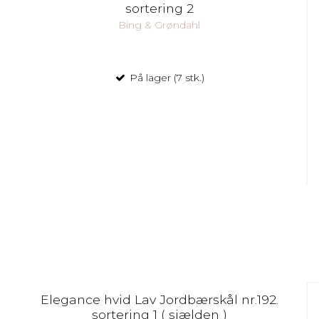
sortering 2
Bing & Grøndahl
På lager (7 stk.)
Elegance hvid Lav Jordbærskål nr.192.
sortering 1 ( sjælden )