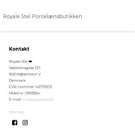
Royale Stel
Porcelænsbutikken
Kontakt
Royale Stel 👑
Vesterbrogade 127
1620 København V
Denmark
CVR-nummer
:
42717673
Mobil nr.
:
51513564
E-mail
:
info@royalestel.dk
Sitemap