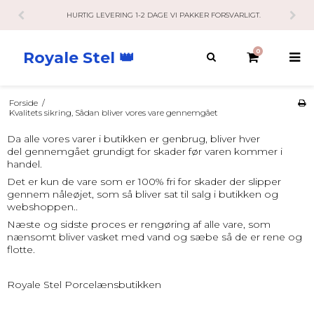
HURTIG LEVERING 1-2 DAGE VI PAKKER FORSVARLIGT.
0
Royale Stel 👑
Forside
/
Kvalitets sikring, Sådan bliver vores vare gennemgået
Da alle vores varer i butikken er genbrug, bliver hver
del gennemgået grundigt for skader før varen kommer i
handel.
Det er kun de vare som er 100% fri for skader der slipper
gennem nåleøjet, som så bliver sat til salg i butikken og
webshoppen..
Næste og sidste proces er rengøring af alle vare, som
nænsomt bliver vasket med vand og sæbe så de er rene og
flotte.
Royale Stel Porcelænsbutikken