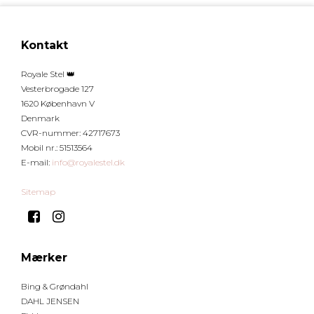
Kontakt
Royale Stel 👑
Vesterbrogade 127
1620 København V
Denmark
CVR-nummer
:
42717673
Mobil nr.
:
51513564
E-mail
:
info@royalestel.dk
Sitemap
Mærker
Bing & Grøndahl
DAHL JENSEN