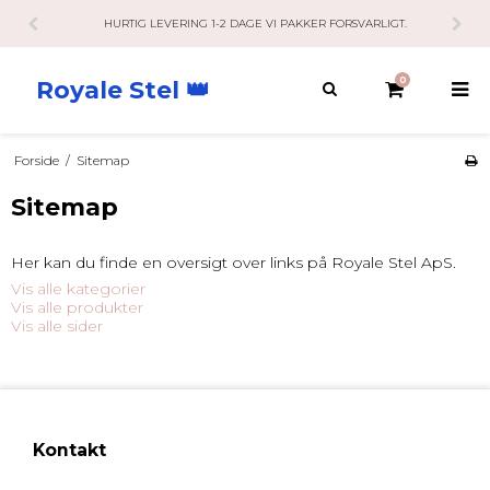
HURTIG LEVERING 1-2 DAGE VI PAKKER FORSVARLIGT.
0
Royale Stel 👑
Forside
/
Sitemap
Sitemap
Her kan du finde en oversigt over links på Royale Stel ApS.
Vis alle kategorier
Vis alle produkter
Vis alle sider
Kontakt