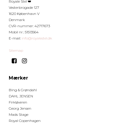
Royale Stel 👑
Vesterbrogade 127
1620 København V
Denmark
CVR-nummer
:
42717673
Mobil nr.
:
51513564
E-mail
:
info@royalestel.dk
Sitemap
Mærker
Bing & Grøndahl
DAHL JENSEN
Firkløveren
Georg Jensen
Mads Stage
Royal Copenhagen