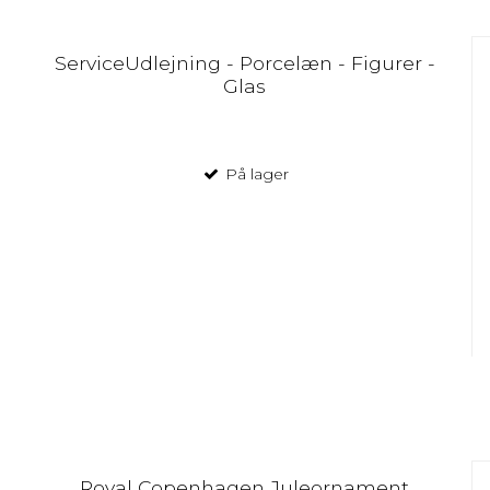
ServiceUdlejning - Porcelæn - Figurer -
Glas
På lager
Royal Copenhagen Juleornament