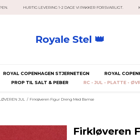
PEN.
HURTIG LEVERING 1-2 DAGE VI PAKKER FORSVARLIGT.
Royale Stel 👑
ROYAL COPENHAGEN STJERNETEGN
ROYAL COPEN
PROP TIL SALT & PEBER
RC - JUL - PLATTE - ØV
LØVEREN JUL
/
Firkløveren Figur Dreng Med Bamse
Firkløveren 