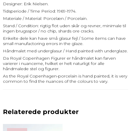
Designer: Erik Nielsen.
Tidsperiode / Time Period: 1969-1974.
Materiale / Material: Porcelæn / Porcelain.
Stand / Condition: rigtig flot uden skår og revner, minimale til
ingen brugsspor / no chip, shards ore cracks.
Enkelte dele kan have små glasur fejl / Some items can have
small manufactoring errors in the glaze.
Håndmalet med underglasur / Hand painted with underglaze.
Da Royal Copenhagen Figurer er håndmalet kan farven
varierer i nuancerne, hvilket er helt naturligt for alle
håndmalede stel og figurer.
As the Royal Copenhagen-porcelain is hand painted, it is very
common to find the nuances of the colours to vary.
Relaterede produkter