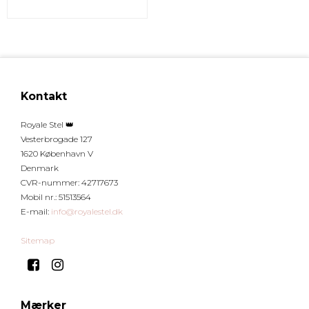
Kontakt
Royale Stel 👑
Vesterbrogade 127
1620 København V
Denmark
CVR-nummer
:
42717673
Mobil nr.
:
51513564
E-mail
:
info@royalestel.dk
Sitemap
Mærker