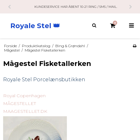
KUNDESERVICE HAR ÅBENT 10-21 RING / SMS / MAIL.
0
Royale Stel 👑
Forside
/
Produktkatalog
/
Bing & Grøndahl
/
Mågestel
/
Mågestel Fisketallerken
Mågestel Fisketallerken
Royale Stel
Porcelænsbutikken
Royal Copenhagen
MÅGESTELLET
MAAGESTELLET.DK