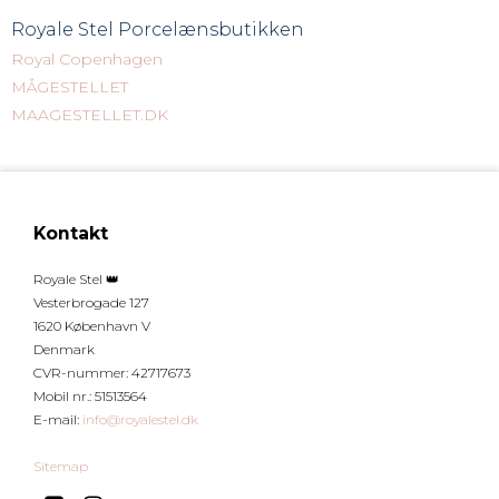
Royale Stel
Porcelænsbutikken
Royal Copenhagen
MÅGESTELLET
MAAGESTELLET.DK
Kontakt
Royale Stel 👑
Vesterbrogade 127
1620 København V
Denmark
CVR-nummer
:
42717673
Mobil nr.
:
51513564
E-mail
:
info@royalestel.dk
Sitemap