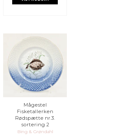
Mågestel
Fisketallerken
Rødspætte nr.3.
sortering 2
Bing & Grøndahl