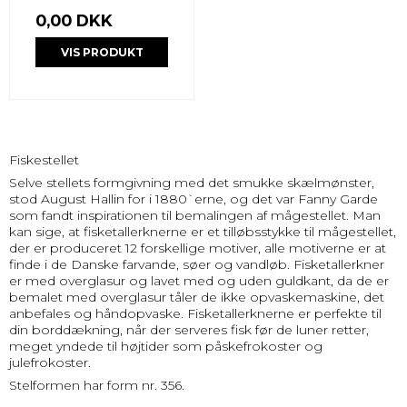
0,00 DKK
VIS PRODUKT
Fiskestellet
Selve stellets formgivning med det smukke skælmønster,
stod August Hallin for i 1880`erne, og det var Fanny Garde
som fandt inspirationen til bemalingen af mågestellet. Man
kan sige, at fisketallerknerne er et tilløbsstykke til mågestellet,
der er produceret 12 forskellige motiver, alle motiverne er at
finde i de Danske farvande, søer og vandløb. Fisketallerkner
er med overglasur og lavet med og uden guldkant, da de er
bemalet med overglasur tåler de ikke opvaskemaskine, det
anbefales og håndopvaske. Fisketallerknerne er perfekte til
din borddækning, når der serveres fisk før de luner retter,
meget yndede til højtider som påskefrokoster og
julefrokoster.
Stelformen har form nr. 356.