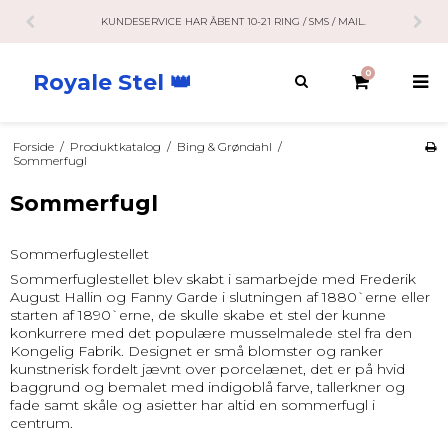
KUNDESERVICE HAR ÅBENT 10-21 RING / SMS / MAIL.
0
Royale Stel 👑
Forside
/
Produktkatalog
/
Bing & Grøndahl
/
Sommerfugl
Sommerfugl
Sommerfuglestellet
Sommerfuglestellet blev skabt i samarbejde med Frederik
August Hallin og Fanny Garde i slutningen af 1880`erne eller
starten af 1890`erne, de skulle skabe et stel der kunne
konkurrere med det populære musselmalede stel fra den
Kongelig Fabrik. Designet er små blomster og ranker
kunstnerisk fordelt jævnt over porcelænet, det er på hvid
baggrund og bemalet med indigoblå farve, tallerkner og
fade samt skåle og asietter har altid en sommerfugl i
centrum.