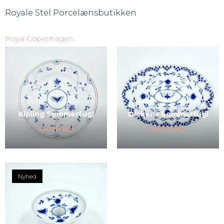
Royale Stel
Porcelænsbutikken
Royal Copenhagen
Kipling Sommerfugl
Dickens Sommerfugl
SHOP NU
SHOP NU
Nyhed