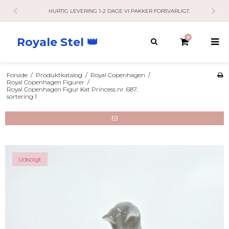
RLIGT.
KUNDESERVICE HAR ÅBENT 10-21 RING / SMS / MAIL
0
Royale Stel 👑
Forside
/
Produktkatalog
/
Royal Copenhagen
/
Royal Copenhagen Figurer
/
Royal Copenhagen Figur Kat Princess nr. 687.
sortering 1
Udsolgt