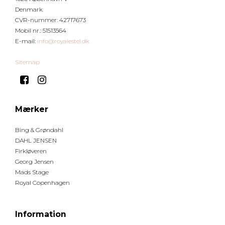
Denmark
CVR-nummer
:
42717673
Mobil nr.
:
51513564
E-mail
:
info@royalestel.dk
Sitemap
Mærker
Bing & Grøndahl
DAHL JENSEN
Firkløveren
Georg Jensen
Mads Stage
Royal Copenhagen
Information