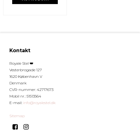
Kontakt
Royale Stel 👑
Vesterbrogade 127
1620 København V
Denmark
CVR-nummer
:
42717673
Mobil nr.
:
51513564
E-mail
:
info@royalestel.dk
Sitemap