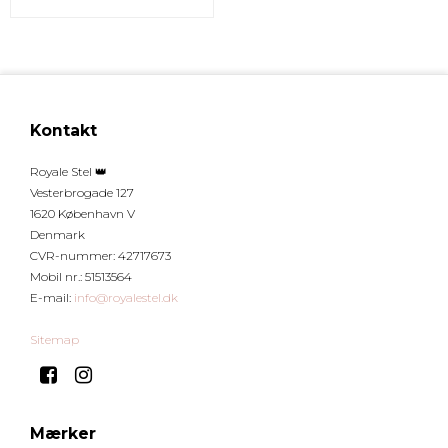
Kontakt
Royale Stel 👑
Vesterbrogade 127
1620 København V
Denmark
CVR-nummer
:
42717673
Mobil nr.
:
51513564
E-mail
:
info@royalestel.dk
Sitemap
Mærker