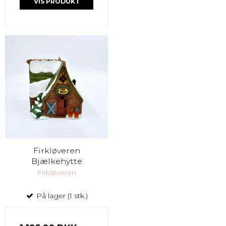
VIS PRODUKT
Firkløveren
Bjælkehytte
Firkløveren
På lager (1 stk.)