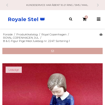
KUNDESERVICE HAR ÅBENT 10-21 RING / SMS / MAIL.
0
Royale Stel 👑
Forside
/
Produktkatalog
/
Royal Copenhagen
/
ROYAL COPENHAGEN JUL
/
B & G Figur Pige Med Julebog nr. 2247. Sortering 1
Udsolgt