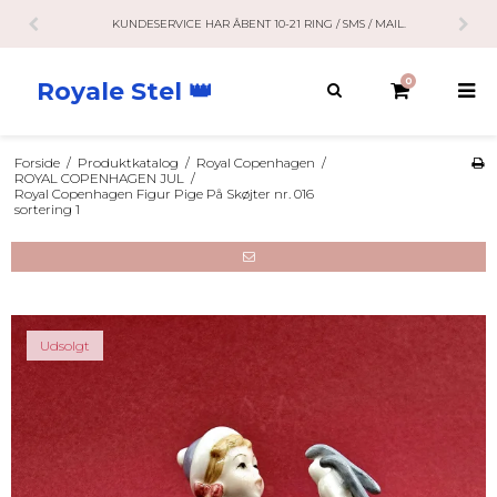
KUNDESERVICE HAR ÅBENT 10-21 RING / SMS / MAIL.
0
Royale Stel 👑
Forside
/
Produktkatalog
/
Royal Copenhagen
/
ROYAL COPENHAGEN JUL
/
Royal Copenhagen Figur Pige På Skøjter nr. 016
sortering 1
Udsolgt