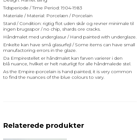
Design: Harriet Bing
Tidsperiode / Time Period: 1904-1983
Materiale / Material: Porcelæn / Porcelain
Stand / Condition: rigtig flot uden skår og revner minimale til
ingen brugsspor / no chip, shards ore cracks.
Håndmalet med underglasur / Hand painted with underglaze.
Enkelte kan have små glasurfejl / Some items can have small
manufactoring errors in the glaze.
Da Empirestellet er håndmalet kan farven varierer i den
blå nuance, hvilket er helt naturligt for alle håndmalede stel.
As the Empire-porcelain is hand painted, it is very common
to find the nuances of the blue colours to vary.
Relaterede produkter