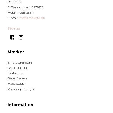
Denmark
CVR-nummer
:
42717673
Mobil nr.
:
51513564
E-mail
:
info@royalestel.dk
Sitemap
Mærker
Bing & Grøndahl
DAHL JENSEN
Firkløveren
Georg Jensen
Mads Stage
Royal Copenhagen
Information