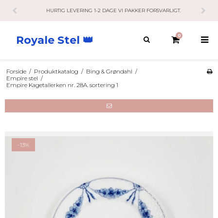
KUNDESERVICE HAR ÅBENT 10-21 RING / SMS / MAIL.
0
Royale Stel 👑
Forside
/
Produktkatalog
/
Bing & Grøndahl
/
Empire stel
/
Empire Kagetallerken nr. 28A. sortering 1
-13%