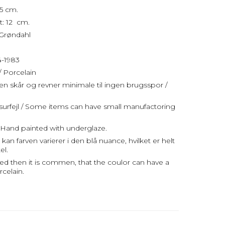
5 cm.
: 12 cm.
 Grøndahl
4-1983
/ Porcelain
uden skår og revner minimale til ingen brugsspor /
surfejl / Some items can have small manufactoring
Hand painted with underglaze.
an farven varierer i den blå nuance, hvilket er helt
el.
ed then it is commen, that the coulor can have a
rcelain.