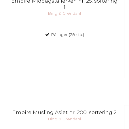
Empire Middagstallerken nr. 25. sortering
1
Bing & Grøndahl
På lager (28 stk.)
Empire Musling Asiet nr. 200. sortering 2
Bing & Grøndahl