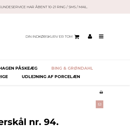
KUNDESERVICE HAR ÅBENT 10-21 RING / SMS / MAIL.
DIN INDKØBSKURV ER TOM
HAGEN PÅSKEÆG
BING & GRØNDAHL
RIGE
UDLEJNING AF PORCELÆN
rskål nr. 94.