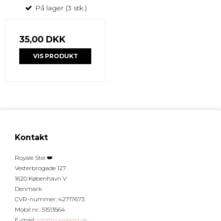
På lager (3 stk.)
35,00 DKK
VIS PRODUKT
Kontakt
Royale Stel 👑
Vesterbrogade 127
1620 København V
Denmark
CVR-nummer
:
42717673
Mobil nr.
:
51513564
E-mail
:
info@royalestel.dk