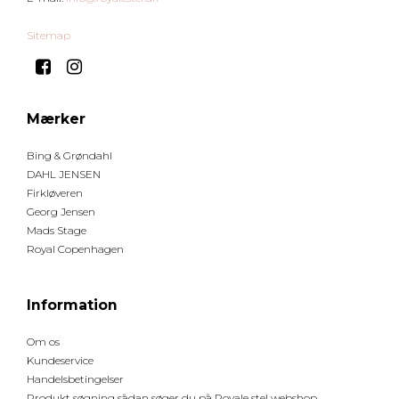
Sitemap
Mærker
Bing & Grøndahl
DAHL JENSEN
Firkløveren
Georg Jensen
Mads Stage
Royal Copenhagen
Information
Om os
Kundeservice
Handelsbetingelser
Produkt søgning sådan søger du på Royale stel webshop