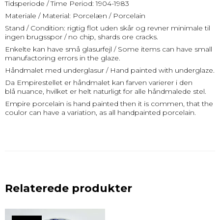
Tidsperiode / Time Period: 1904-1983
Materiale / Material: Porcelæn / Porcelain
Stand / Condition: rigtig flot uden skår og revner minimale til
ingen brugsspor / no chip, shards ore cracks.
Enkelte kan have små glasurfejl / Some items can have small
manufactoring errors in the glaze.
Håndmalet med underglasur / Hand painted with underglaze.
Da Empirestellet er håndmalet kan farven varierer i den
blå nuance, hvilket er helt naturligt for alle håndmalede stel.
Empire porcelain is hand painted then it is commen, that the
coulor can have a variation, as all handpainted porcelain.
Relaterede produkter