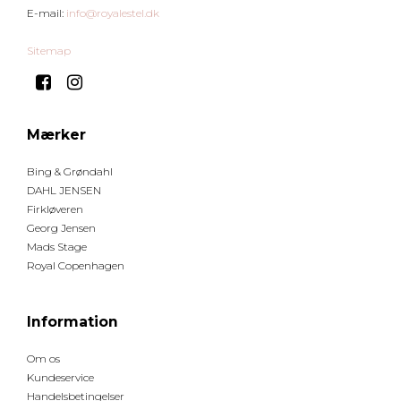
E-mail
:
info@royalestel.dk
Sitemap
Mærker
Bing & Grøndahl
DAHL JENSEN
Firkløveren
Georg Jensen
Mads Stage
Royal Copenhagen
Information
Om os
Kundeservice
Handelsbetingelser