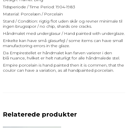
Tidsperiode / Time Period: 1904-1983
Material: Porcelæn / Porcelain
Stand / Condition: rigtig flot uden skår og revner minimale til
ingen brugsspor / no chip, shards ore cracks.
Håndmalet med underglasur / Hand painted with underglaze.
Enkelte kan have små glasurfejl / some items can have small
manufactoring errors in the glaze.
Da Empirestellet er håndmalet kan farven varierer i den
blå nuance, hvilket er helt naturligt for alle håndmalede stel.
Empire porcelain is hand painted then it is commen, that the
coulor can have a variation, as all handpainted porcelain.
Relaterede produkter