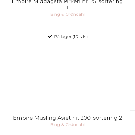
Empire Middagstallerken nr. 25. sortering
1
Bing & Grøndahl
På lager (10 stk.)
Empire Musling Asiet nr. 200. sortering 2
Bing & Grøndahl