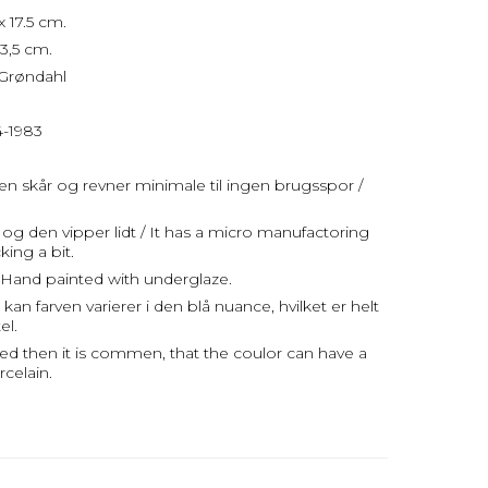
 17.5 cm.
3,5 cm.
 Grøndahl
4-1983
uden skår og revner minimale til ingen brugsspor /
l og den vipper lidt / It has a micro manufactoring
king a bit.
Hand painted with underglaze.
an farven varierer i den blå nuance, hvilket er helt
el.
ed then it is commen, that the coulor can have a
rcelain.