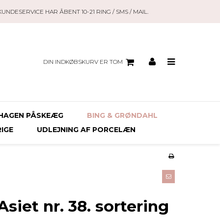
KUNDESERVICE HAR ÅBENT 10-21 RING / SMS / MAIL.
DIN INDKØBSKURV ER TOM
HAGEN PÅSKEÆG
BING & GRØNDAHL
RIGE
UDLEJNING AF PORCELÆN
siet nr. 38. sortering