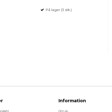
På lager (3 stk.)
r
Information
øndahl
Om os