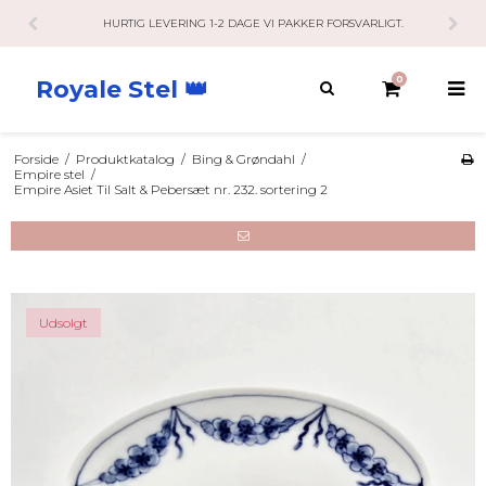
KUNDESERVICE HAR ÅBENT 10-21 RING / SMS / MAIL.
0
Royale Stel 👑
Forside
/
Produktkatalog
/
Bing & Grøndahl
/
Empire stel
/
Empire Asiet Til Salt & Pebersæt nr. 232. sortering 2
Udsolgt