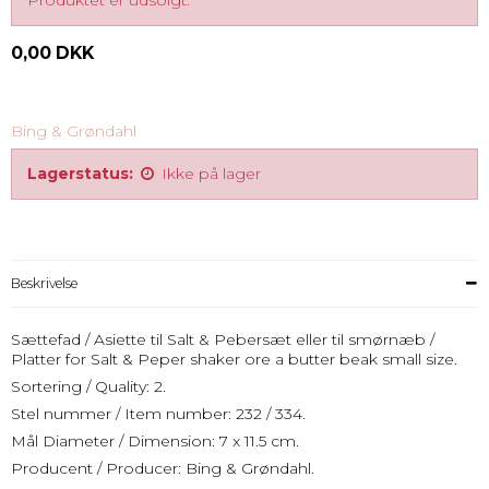
Produktet er udsolgt.
0,00 DKK
Bing & Grøndahl
Lagerstatus:
Ikke på lager
Beskrivelse
Sættefad / Asiette til Salt & Pebersæt eller til smørnæb /
Platter for Salt & Peper shaker ore a butter beak small size.
Sortering / Quality: 2.
Stel nummer / Item number: 232 / 334.
Mål Diameter / Dimension: 7 x 11.5 cm.
Producent / Producer: Bing & Grøndahl.