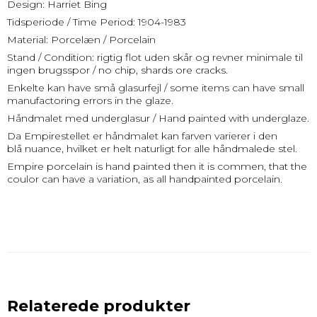
Design: Harriet Bing
Tidsperiode / Time Period: 1904-1983
Material: Porcelæn / Porcelain
Stand / Condition: rigtig flot uden skår og revner minimale til
ingen brugsspor / no chip, shards ore cracks.
Enkelte kan have små glasurfejl / some items can have small
manufactoring errors in the glaze.
Håndmalet med underglasur / Hand painted with underglaze.
Da Empirestellet er håndmalet kan farven varierer i den
blå nuance, hvilket er helt naturligt for alle håndmalede stel.
Empire porcelain is hand painted then it is commen, that the
coulor can have a variation, as all handpainted porcelain.
Relaterede produkter