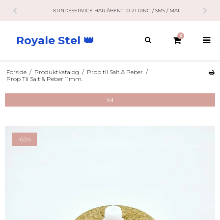
KUNDESERVICE HAR ÅBENT 10-21 RING / SMS / MAIL.
0
Royale Stel 👑
Forside
/
Produktkatalog
/
Prop til Salt & Peber
/
Prop Til Salt & Peber 11mm.
-65%