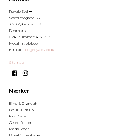
Royale Stel 👑
Vesterbrogade 127
1620 København V
Denmark
CVR-nummer
:
42717673
Mobil nr.
:
51513564
E-mail
:
info@royalestel.dk
Sitemap
Mærker
Bing & Grøndahl
DAHL JENSEN
Firkløveren
Georg Jensen
Mads Stage
Royal Copenhagen