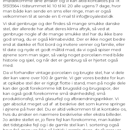
imødekomme dine ønsker og vi kan altid kontaktes på Tlf.
51513564 i tidsrummet kl. 10 til kl. 20 alle ugens 7 dage, hvor
man både kan sende en sms eller ringe, man er også
velkommen til at sende en E-mail til info@royalestel.dk
Vi skal genbruge og der findes så mange smukke danske
stel, der allerede har afsat deres klima aftryk, så ved at
genbruge nogle af de mange smukke stel har du ikke bare
god smag, du er også klimabevidst. Der er ikke noget bedre
end at dække et flot bord og invitere venner og familie, eller
til date og nyde et godt måltid mad, da vi også spiser med
øjnene som man siger, så vælg noget porcelæn med både
historie og sjæl, og når det er genbrug så er hjertet også
med.
Da vi forhandler vintage porcelæn og brugte stel, har vi dele
der kan være over 100 år gamle. Vi gør vores bedste for kun
at opkøbe stel der er rigtigt flotte i stand, men på nogle dele
kan der godt forekomme lidt brugsslid og brugsspor, der
kan også godt forekomme små skønhedsfejl, små
produktionsfejl, små glasurfejl og afbrændningsprikker. Vi
gør absolut meget ud af at beskrive det som kunne springe
i øjnene på hver del. Du er altid velkommen til at kontakte os,
hvis du ønsker en nærmere beskrivelse eller ekstra billeder.
Jo ældre stellet er, jo flere fejl kan forekomme, man kalder
det tidstypiske fejl og i de gamle stel kan 1. sortering også