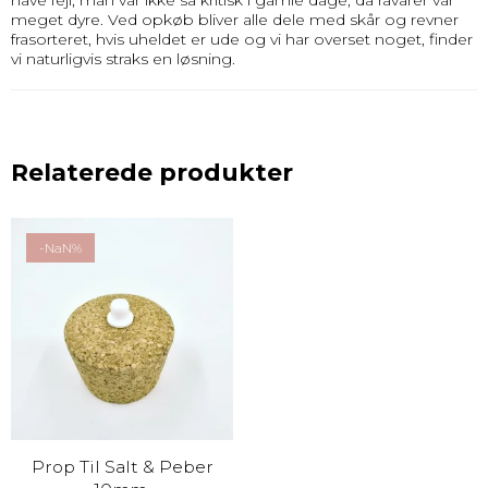
have fejl, man var ikke så kritisk i gamle dage, da råvarer var
meget dyre. Ved opkøb bliver alle dele med skår og revner
frasorteret, hvis uheldet er ude og vi har overset noget, finder
vi naturligvis straks en løsning.
Relaterede produkter
-NaN%
Prop Til Salt & Peber