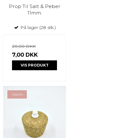
Prop Til Salt & Peber
11mm.
På lager (28 stk.)
20,00 DKK
7,00 DKK
VIS PRODUKT
-NaN%