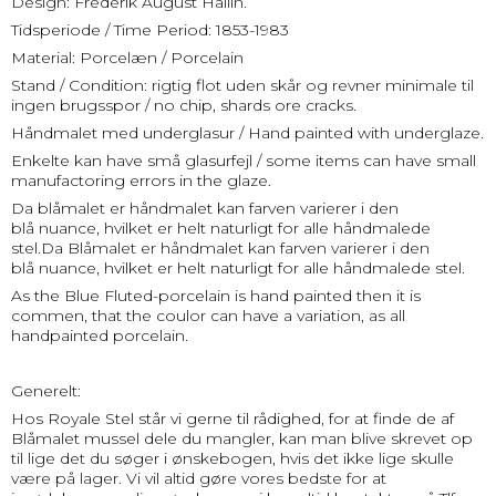
Design: Frederik August Hallin.
Tidsperiode / Time Period: 1853-1983
Material: Porcelæn / Porcelain
Stand / Condition: rigtig flot uden skår og revner minimale til
ingen brugsspor / no chip, shards ore cracks.
Håndmalet med underglasur / Hand painted with underglaze.
Enkelte kan have små glasurfejl / some items can have small
manufactoring errors in the glaze.
Da blåmalet er håndmalet kan farven varierer i den
blå nuance, hvilket er helt naturligt for alle håndmalede
stel.Da Blåmalet er håndmalet kan farven varierer i den
blå nuance, hvilket er helt naturligt for alle håndmalede stel.
As the Blue Fluted-porcelain is hand painted then it is
commen, that the coulor can have a variation, as all
handpainted porcelain.
Generelt:
Hos Royale Stel står vi gerne til rådighed, for at finde de af
Blåmalet mussel dele du mangler, kan man blive skrevet op
til lige det du søger i ønskebogen, hvis det ikke lige skulle
være på lager. Vi vil altid gøre vores bedste for at