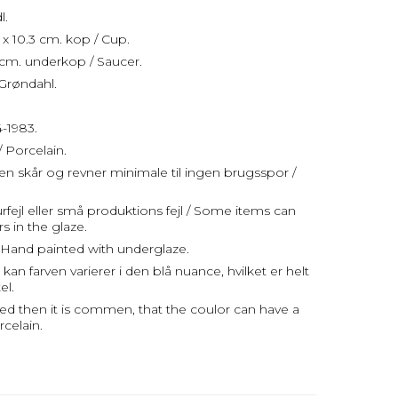
l.
x 10.3 cm. kop / Cup.
cm. underkop / Saucer.
Grøndahl.
4-1983.
/ Porcelain.
uden skår og revner minimale til ingen brugsspor /
fejl eller små produktions fejl / Some items can
s in the glaze.
Hand painted with underglaze.
an farven varierer i den blå nuance, hvilket er helt
el.
ed then it is commen, that the coulor can have a
rcelain.