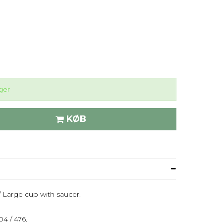
ger
KØB
 Large cup with saucer.
4 / 476.