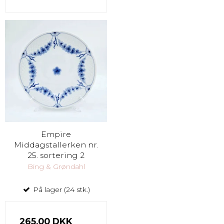
Empire
Middagstallerken nr.
25. sortering 2
Bing & Grøndahl
På lager (24 stk.)
265,00 DKK