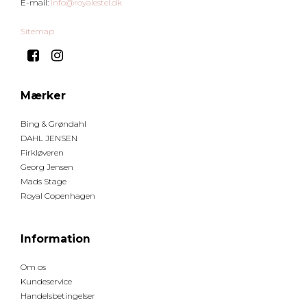
E-mail
:
info@royalestel.dk
Sitemap
Mærker
Bing & Grøndahl
DAHL JENSEN
Firkløveren
Georg Jensen
Mads Stage
Royal Copenhagen
Information
Om os
Kundeservice
Handelsbetingelser