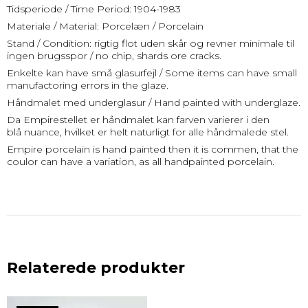
Tidsperiode / Time Period: 1904-1983
Materiale / Material: Porcelæn / Porcelain
Stand / Condition: rigtig flot uden skår og revner minimale til
ingen brugsspor / no chip, shards ore cracks.
Enkelte kan have små glasurfejl / Some items can have small
manufactoring errors in the glaze.
Håndmalet med underglasur / Hand painted with underglaze.
Da Empirestellet er håndmalet kan farven varierer i den
blå nuance, hvilket er helt naturligt for alle håndmalede stel.
Empire porcelain is hand painted then it is commen, that the
coulor can have a variation, as all handpainted porcelain.
Relaterede produkter