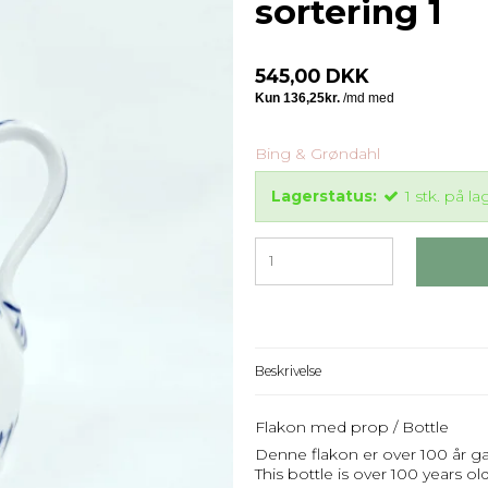
sortering 1
545,00 DKK
Bing & Grøndahl
Lagerstatus:
1
stk.
på la
Beskrivelse
Flakon med prop / Bottle
Denne flakon er over 100 år ga
This bottle is over 100 years old