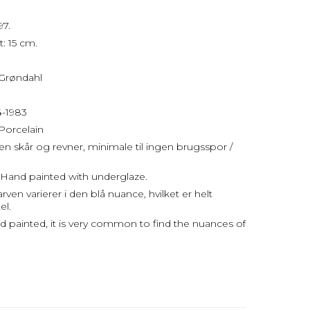
97.
: 15 cm.
 Grøndahl
4-1983
 Porcelain
uden skår og revner, minimale til ingen brugsspor /
Hand painted with underglaze.
en varierer i den blå nuance, hvilket er helt
el.
d painted, it is very common to find the nuances of