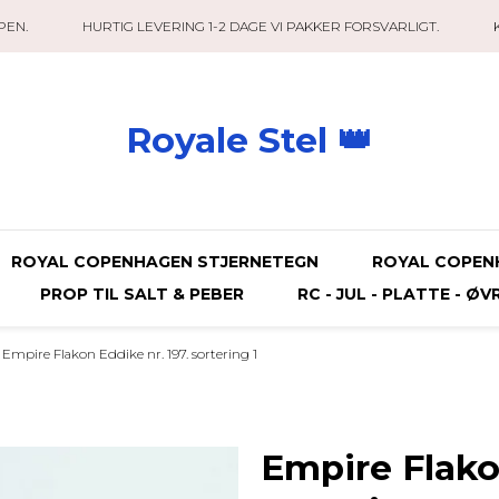
PEN.
HURTIG LEVERING 1-2 DAGE VI PAKKER FORSVARLIGT.
Royale Stel 👑
ROYAL COPENHAGEN STJERNETEGN
ROYAL COPEN
PROP TIL SALT & PEBER
RC - JUL - PLATTE - ØV
Empire Flakon Eddike nr. 197. sortering 1
Empire Flako