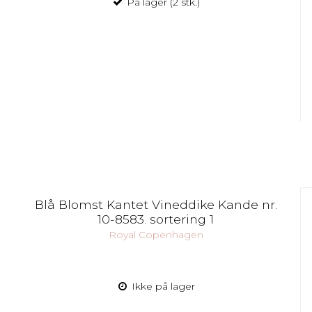
På lager (2 stk.)
Blå Blomst Kantet Vineddike Kande nr.
10-8583. sortering 1
Royal Copenhagen
Ikke på lager