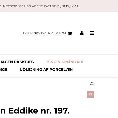
KUNDESERVICE HAR ÅBENT 10-21 RING / SMS / MAIL.
DIN INDKØBSKURV ER TOM
HAGEN PÅSKEÆG
BING & GRØNDAHL
RIGE
UDLEJNING AF PORCELÆN
n Eddike nr. 197.