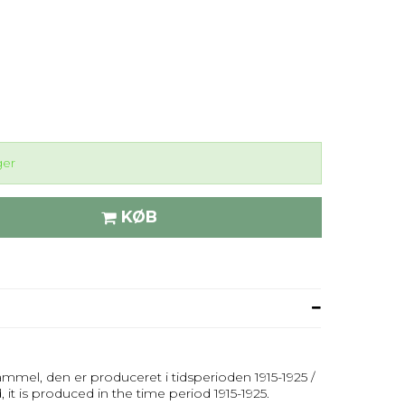
ger
KØB
mmel, den er produceret i tidsperioden 1915-1925 /
, it is produced in the time period 1915-1925.