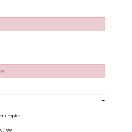
ger
ter Empire.
 / 356.