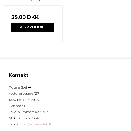
35,00 DKK
VIS PRODUKT
Kontakt
Royale Stel 👑
Vesterbrogade 127
1620 København V
Denmark
CVR-nummer
:
42717673
Mobil nr.
:
51513564
E-mail
:
info@royalestel.dk