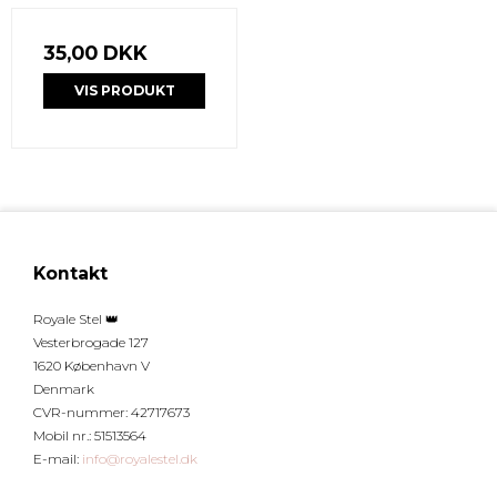
35,00 DKK
VIS PRODUKT
Kontakt
Royale Stel 👑
Vesterbrogade 127
1620 København V
Denmark
CVR-nummer
:
42717673
Mobil nr.
:
51513564
E-mail
:
info@royalestel.dk