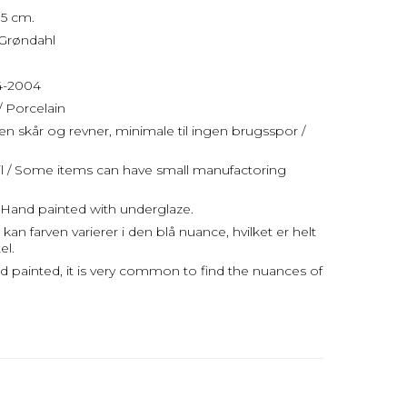
,5 cm.
 Grøndahl
04-2004
/ Porcelain
uden skår og revner, minimale til ingen brugsspor /
jl / Some items can have small manufactoring
Hand painted with underglaze.
an farven varierer i den blå nuance, hvilket er helt
el.
d painted, it is very common to find the nuances of