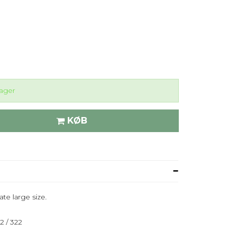
lager
KØB
ate large size.
 / 322