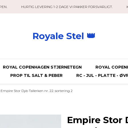
PEN.
HURTIG LEVERING 1-2 DAGE VI PAKKER FORSVARLIGT.
Royale Stel 👑
ROYAL COPENHAGEN STJERNETEGN
ROYAL COPEN
PROP TIL SALT & PEBER
RC - JUL - PLATTE - ØV
Empire Stor Dyb Tallerken nr. 22. sortering 2
Empire Stor D