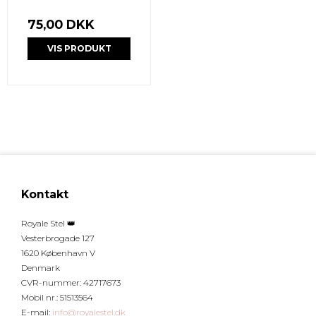
75,00 DKK
VIS PRODUKT
Kontakt
Royale Stel 👑
Vesterbrogade 127
1620 København V
Denmark
CVR-nummer
:
42717673
Mobil nr.
:
51513564
E-mail
:
info@royalestel.dk