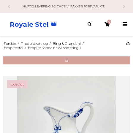
KUNDESERVICE HAR ÅBENT 10-21 RING / SMS / MAIL.
0
Royale Stel 👑
Forside
/
Produktkatalog
/
Bing & Grøndahl
/
Empire stel
/
Empire Kande nr. 81. sortering 1
Udsolgt