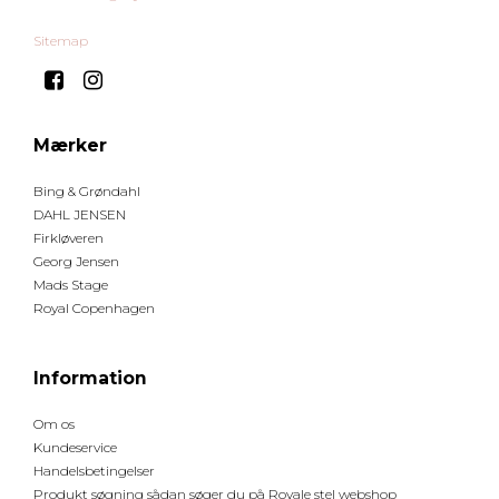
Sitemap
Mærker
Bing & Grøndahl
DAHL JENSEN
Firkløveren
Georg Jensen
Mads Stage
Royal Copenhagen
Information
Om os
Kundeservice
Handelsbetingelser
Produkt søgning sådan søger du på Royale stel webshop