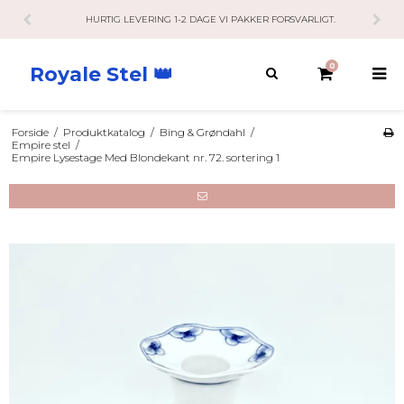
HURTIG LEVERING 1-2 DAGE VI PAKKER FORSVARLIGT.
0
Royale Stel 👑
Forside
/
Produktkatalog
/
Bing & Grøndahl
/
Empire stel
/
Empire Lysestage Med Blondekant nr. 72. sortering 1