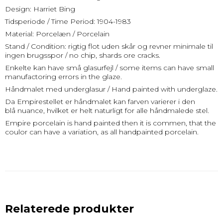
Design: Harriet Bing
Tidsperiode / Time Period: 1904-1983
Material: Porcelæn / Porcelain
Stand / Condition: rigtig flot uden skår og revner minimale til
ingen brugsspor / no chip, shards ore cracks.
Enkelte kan have små glasurfejl / some items can have small
manufactoring errors in the glaze.
Håndmalet med underglasur / Hand painted with underglaze.
Da Empirestellet er håndmalet kan farven varierer i den
blå nuance, hvilket er helt naturligt for alle håndmalede stel.
Empire porcelain is hand painted then it is commen, that the
coulor can have a variation, as all handpainted porcelain.
Relaterede produkter