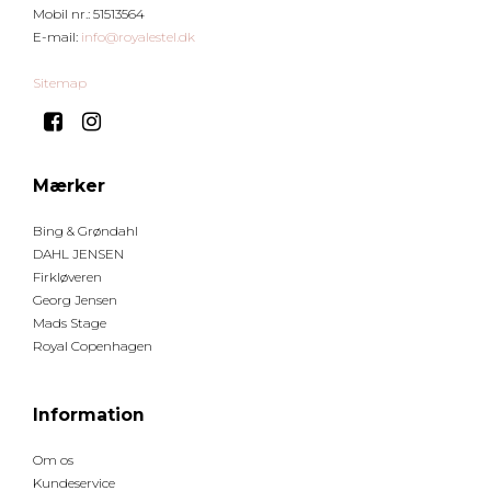
Mobil nr.
:
51513564
E-mail
:
info@royalestel.dk
Sitemap
Mærker
Bing & Grøndahl
DAHL JENSEN
Firkløveren
Georg Jensen
Mads Stage
Royal Copenhagen
Information
Om os
Kundeservice