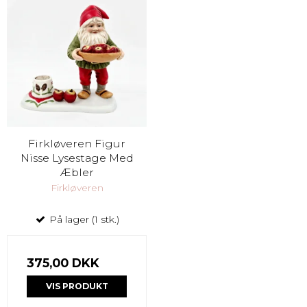
Firkløveren Figur
Nisse Lysestage Med
Æbler
Firkløveren
På lager (1 stk.)
375,00 DKK
VIS PRODUKT