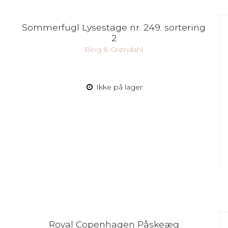
Sommerfugl Lysestage nr. 249. sortering
2
Bing & Grøndahl
Ikke på lager
Royal Copenhagen Påskeæg