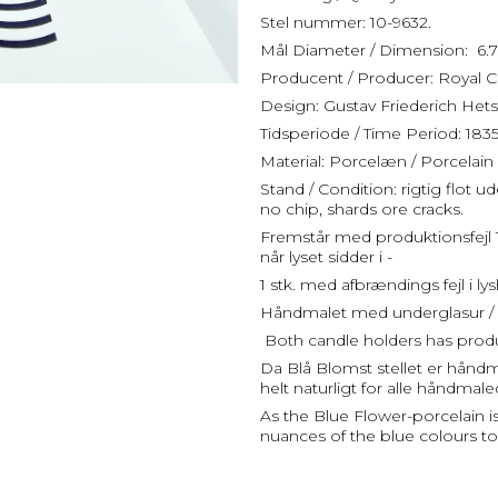
Stel nummer: 10-9632.
Mål Diameter / Dimension: 6.
Producent / Producer: Royal
Design: Gustav Friederich Hets
Tidsperiode / Time Period: 183
Material: Porcelæn / Porcelain
Stand / Condition: rigtig flot 
no chip, shards ore cracks.
Fremstår med produktionsfejl 1 
når lyset sidder i -
1 stk. med afbrændings fejl i ly
Håndmalet med underglasur / 
Both candle holders has produc
Da Blå Blomst stellet er håndma
helt naturligt for alle håndmale
As the Blue Flower-porcelain i
nuances of the blue colours to 