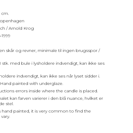
7 cm.
 Copenhagen
ch / Arnold Krog
5-1999
uden skår og revner, minimale til ingen brugsspor /
stk. med bule i lysholdere indvendigt, kan ikke ses
sholdere indvendigt, kan ikke ses når lyset sidder i.
Hand painted with underglaze.
tions errors inside where the candle is placed.
let kan farven varierer i den blå nuance, hvilket er
de stel.
s hand painted, it is very common to find the
vary.