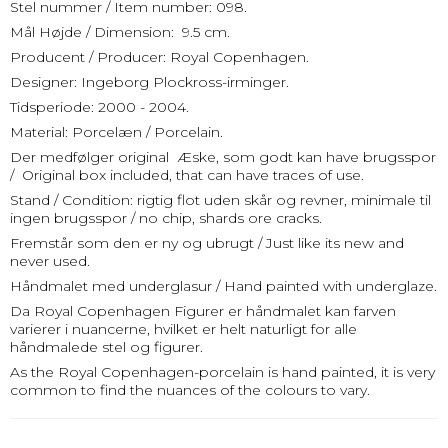
Stel nummer / Item number: 098.
Mål Højde / Dimension: 9.5 cm.
Producent / Producer: Royal Copenhagen.
Designer: Ingeborg Plockross-irminger.
Tidsperiode: 2000 - 2004.
Material: Porcelæn / Porcelain.
Der medfølger original Æske, som godt kan have brugsspor
/ Original box included, that can have traces of use.
Stand / Condition: rigtig flot uden skår og revner, minimale til
ingen brugsspor / no chip, shards ore cracks.
Fremstår som den er ny og ubrugt / Just like its new and
never used.
Håndmalet med underglasur / Hand painted with underglaze.
Da Royal Copenhagen Figurer er håndmalet kan farven
varierer i nuancerne, hvilket er helt naturligt for alle
håndmalede stel og figurer.
As the Royal Copenhagen-porcelain is hand painted, it is very
common to find the nuances of the colours to vary.