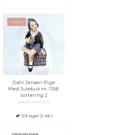
-NaN%
Dahl Jensen Pige
Med Julebuk nr. 1158.
sortering 2
DAHL JENSEN
På lager (1 stk.)
1.595,00 DKK