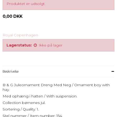
Produktet er udsolgt.
0,00 DKK
Royal Copenhagen
Lagerstatus:
Ikke på lager
Beskrivelse
B & G Juleornament Dreng Med Neg / Ornament boy with
hay.
Med ophæng i hatten / With suspension.
Collection børnenes jul.
Sortering / Quality: 1.
Stel nummer / Item number: 154.