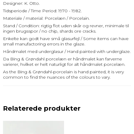
Designer: K. Otto.
Tidsperiode / Time Period: 1970 - 1982.
Materiale / material: Porcelæn / Porcelain.
Stand / Condition: rigtig flot uden skår og revner, minimale til
ingen brugsspor / no chip, shards ore cracks.
Enkelte kan godt have små glasurfejl / Some items can have
small manufactoring errors in the glaze.
Håndmalet med underglasur / Hand painted with underglaze.
Da Bing & Grøndahl porcelæn er håndmalet kan farverne
varierer, hvilket er helt naturligt for alt håndmalet porcelæn.
As the Bing & Grøndahl-porcelain is hand painted, it is very
common to find the nuances of the colours to vary.
Relaterede produkter