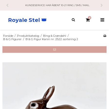
KUNDESERVICE HAR ÅBENT 10-21 RING / SMS / MAIL.
0
Royale Stel 👑
Forside
/
Produktkatalog
/
Bing & Grøndahl
/
B & G Figurer
/
B & G Figur Kanin nr. 2522. sortering 2