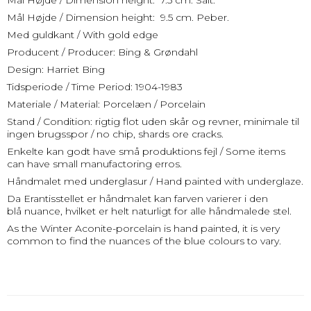
Mål Højde / Dimension height: 7.5 cm. Salt.
Mål Højde / Dimension height: 9.5 cm. Peber.
Med guldkant / With gold edge
Producent / Producer: Bing & Grøndahl
Design: Harriet Bing
Tidsperiode / Time Period: 1904-1983
Materiale / Material: Porcelæn / Porcelain
Stand / Condition: rigtig flot uden skår og revner, minimale til
ingen brugsspor / no chip, shards ore cracks.
Enkelte kan godt have små produktions fejl / Some items
can have small manufactoring erros.
Håndmalet med underglasur / Hand painted with underglaze.
Da Erantisstellet er håndmalet kan farven varierer i den
blå nuance, hvilket er helt naturligt for alle håndmalede stel.
As the Winter Aconite-porcelain is hand painted, it is very
common to find the nuances of the blue colours to vary.