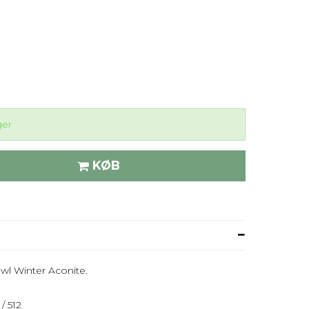
ger
KØB
owl Winter Aconite.
/ 512