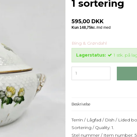
1 sortering
595,00 DKK
Bing & Grøndahl
Lagerstatus:
1
stk.
på la
Beskrivelse
Terrin / Lågfad / Dish / Lided b
Sortering / Quality: 1.
Stel nummer / Item number: 5 