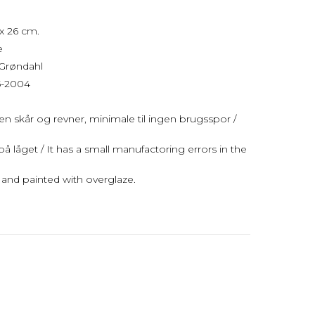
x 26 cm.
e
 Grøndahl
95-2004
uden skår og revner, minimale til ingen brugsspor /
 på låget / It has a small manufactoring errors in the
and painted with overglaze.