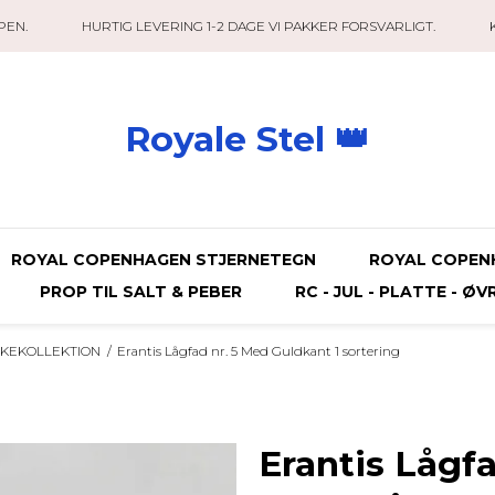
PEN.
HURTIG LEVERING 1-2 DAGE VI PAKKER FORSVARLIGT.
Royale Stel 👑
ROYAL COPENHAGEN STJERNETEGN
ROYAL COPEN
PROP TIL SALT & PEBER
RC - JUL - PLATTE - ØV
SKEKOLLEKTION
/
Erantis Lågfad nr. 5 Med Guldkant 1 sortering
Erantis Lågf