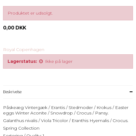
Produktet er udsolgt.
0,00 DKK
Royal Copenhagen
Lagerstatus:
Ikke på lager
Beskrivelse
Påskeæg Vintergæk / Erantis / Stedmoder / Krokus / Easter
eggs Winter Aconite / Snowdrop / Crocus / Pansy.
Galanthus nivalis / Viola Tricolor / Eranthis Hyemalis / Crocus.
Spring Collection
Sortering / Quality: 1.