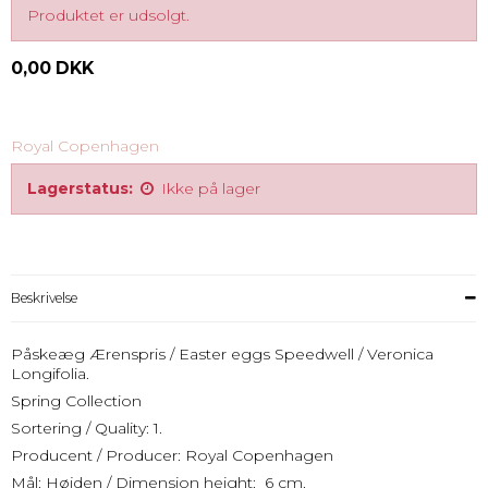
Produktet er udsolgt.
0,00 DKK
Royal Copenhagen
Lagerstatus:
Ikke på lager
Beskrivelse
Påskeæg Ærenspris / Easter eggs Speedwell / Veronica
Longifolia.
Spring Collection
Sortering / Quality: 1.
Producent / Producer: Royal Copenhagen
Mål: Højden / Dimension height: 6 cm.