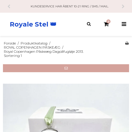
KUNDESERVICE HAR ÅBENT 10-21 RING / SMS / MAIL.
0
Royale Stel 👑
Forside
/
Produktkatalog
/
ROYAL COPENHAGEN PÅSKEÆG
/
Royal Copenhagen Påskeæg Dagpåfugløje 2013.
Sortering 1