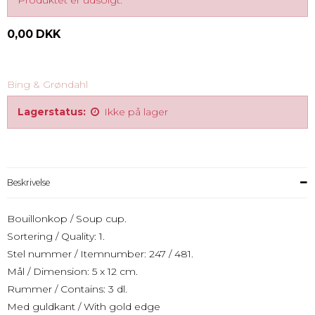
Produktet er udsolgt.
0,00 DKK
Bing & Grøndahl
Lagerstatus:
Ikke på lager
Beskrivelse
Bouillonkop / Soup cup.
Sortering / Quality: 1.
Stel nummer / Itemnumber: 247 / 481.
Mål / Dimension: 5 x 12 cm.
Rummer / Contains: 3 dl.
Med guldkant / With gold edge