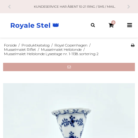
KUNDESERVICE HAR ÅBENT 10-21 RING / SMS / MAIL.
0
Royale Stel 👑
Forside
/
Produktkatalog
/
Royal Copenhagen
/
Musselmalet Riflet
/
Musselmalet Helblonde
/
Musselmalet Helblonde Lysestage nr. 1-1138. sortering 2