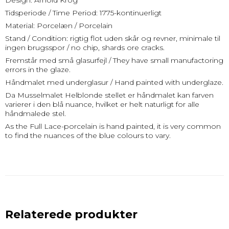
Design: Arnold Krog
Tidsperiode / Time Period: 1775-kontinuerligt
Material: Porcelæn / Porcelain
Stand / Condition: rigtig flot uden skår og revner, minimale til
ingen brugsspor / no chip, shards ore cracks.
Fremstår med små glasurfejl / They have small manufactoring
errors in the glaze.
Håndmalet med underglasur / Hand painted with underglaze.
Da Musselmalet Helblonde stellet er håndmalet kan farven
varierer i den blå nuance, hvilket er helt naturligt for alle
håndmalede stel.
As the Full Lace-porcelain is hand painted, it is very common
to find the nuances of the blue colours to vary.
Relaterede produkter