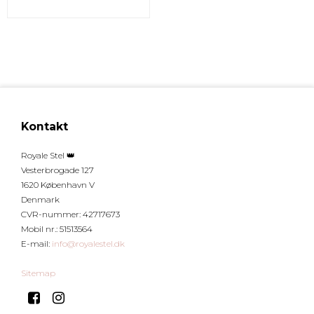
Kontakt
Royale Stel 👑
Vesterbrogade 127
1620 København V
Denmark
CVR-nummer
:
42717673
Mobil nr.
:
51513564
E-mail
:
info@royalestel.dk
Sitemap