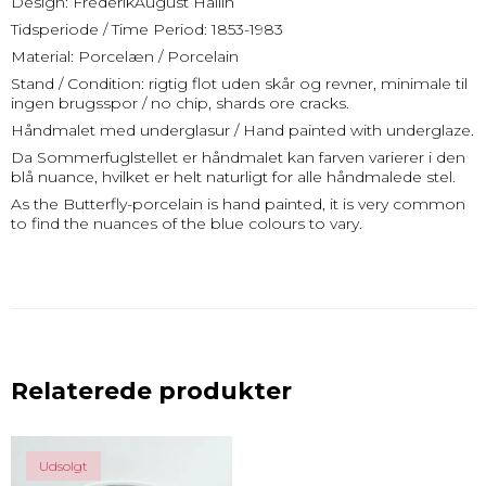
Design: FrederikAugust Hallin
Tidsperiode / Time Period: 1853-1983
Material: Porcelæn / Porcelain
Stand / Condition: rigtig flot uden skår og revner, minimale til
ingen brugsspor / no chip, shards ore cracks.
Håndmalet med underglasur / Hand painted with underglaze.
Da Sommerfuglstellet er håndmalet kan farven varierer i den
blå nuance, hvilket er helt naturligt for alle håndmalede stel.
As the Butterfly-porcelain is hand painted, it is very common
to find the nuances of the blue colours to vary.
Relaterede produkter
Udsolgt