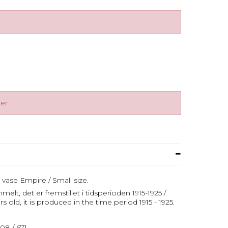
ger
r vase Empire / Small size.
lt, det er fremstillet i tidsperioden 1915-1925 /
s old, it is produced in the time period 1915 - 1925.
8 / 671.