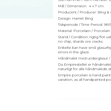
Mål / Dimension: 4 x 7 cm.
Producent / Producer: Bing &
Design: Harriet Bing
Tidsperiode / Time Period: 18
Material: Porcelæn / Porcelain
Stand / Condition: rigtig flot 
no chip, shards ore cracks.
Enkelte kan have små glasurfe
errors in the glaze.
Håndmalet med underglasur / 
Da Empirestellet er håndmalet k
naturligt for alle håndmalede st
Empire porcelain is hand paint
variation, as all handpainted po