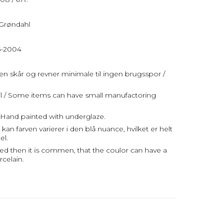
 Grøndahl
95-2004
uden skår og revner minimale til ingen brugsspor /
jl / Some items can have small manufactoring
Hand painted with underglaze.
an farven varierer i den blå nuance, hvilket er helt
el.
ed then it is commen, that the coulor can have a
rcelain.