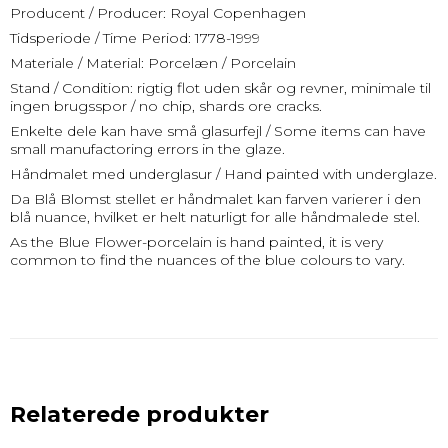
Producent / Producer: Royal Copenhagen
Tidsperiode / Time Period: 1778-1999
Materiale / Material: Porcelæn / Porcelain
Stand / Condition: rigtig flot uden skår og revner, minimale til
ingen brugsspor / no chip, shards ore cracks.
Enkelte dele kan have små glasurfejl / Some items can have
small manufactoring errors in the glaze.
Håndmalet med underglasur / Hand painted with underglaze.
Da Blå Blomst stellet er håndmalet kan farven varierer i den
blå nuance, hvilket er helt naturligt for alle håndmalede stel.
As the Blue Flower-porcelain is hand painted, it is very
common to find the nuances of the blue colours to vary.
Relaterede produkter