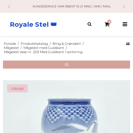
KUNDESERVICE HAR ÅBENT 10-21 RING / SMS / MAIL.
0
Royale Stel 👑
Forside
/
Produktkatalog
/
Bing & Grøndahl
/
Mågestel
/
Mågestel med Guldkant
/
Mågestel Vase nr. 203 Med Guldkant 1 sortering
Udsolgt