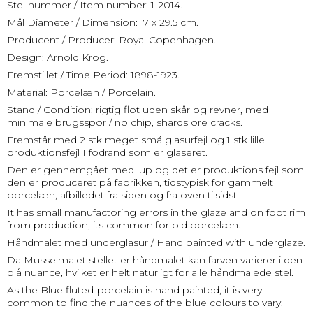
Stel nummer / Item number: 1-2014.
Mål Diameter / Dimension: 7 x 29.5 cm.
Producent / Producer: Royal Copenhagen.
Design: Arnold Krog.
Fremstillet / Time Period: 1898-1923.
Material: Porcelæn / Porcelain.
Stand / Condition: rigtig flot uden skår og revner, med
minimale brugsspor / no chip, shards ore cracks.
Fremstår med 2 stk meget små glasurfejl og 1 stk lille
produktionsfejl I fodrand som er glaseret.
Den er gennemgået med lup og det er produktions fejl som
den er produceret på fabrikken, tidstypisk for gammelt
porcelæn, afbilledet fra siden og fra oven tilsidst.
It has small manufactoring errors in the glaze and on foot rim
from production, its common for old porcelæn.
Håndmalet med underglasur / Hand painted with underglaze.
Da Musselmalet stellet er håndmalet kan farven varierer i den
blå nuance, hvilket er helt naturligt for alle håndmalede stel.
As the Blue fluted-porcelain is hand painted, it is very
common to find the nuances of the blue colours to vary.